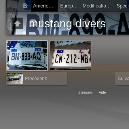
Americaines
Europeen
Modification SIV
Démarrer diap
mustang divers
Précédent:
Suiva
mustang 66
rouc
2 images ·
Aide