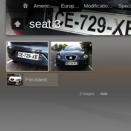
Americaines
Europeen
Modification SIV
Démarrer diap
seat 3
Précédent:
seat 2
2 images ·
Aide