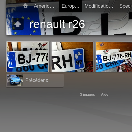
Americaines
Europeen
Modification SIV
Démarrer diap
renault r26
Précédent:
renault 4
3 images ·
Aide