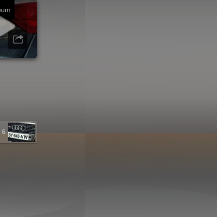
bum
 6