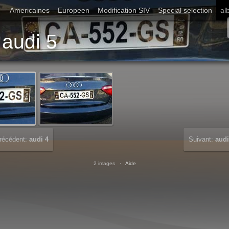
Americaines
Europeen
Modification SIV
Special selection
al
Démarrer diaporama
audi 5
récédent:
audi 4
Suivant:
audi
2 images ·
Aide