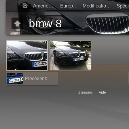
Americaines
Europeen
Modification SIV
Démarrer diap
bmw 8
Précédent:
bmw 7
2 images ·
Aide