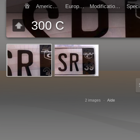
Americaines
Europeen
Modification SIV
Démarrer diap
300 C
2 images ·
Aide