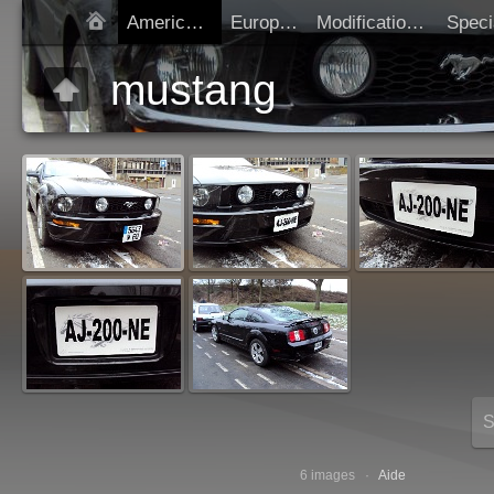
Americaines
Europeen
Modification SIV
Démarrer diap
mustang
S
m
6 images ·
Aide