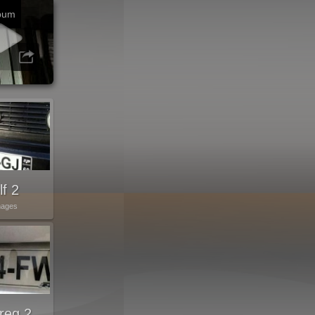
bum
lf 2
mages
reg 2