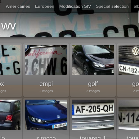
Americaines
Europeen
Modification SIV
Special selection
al
Démarrer diaporama
wv
ox
empi
golf
go
ages
2 images
2 images
2 i
lo
sirocco
touareg 1
toua