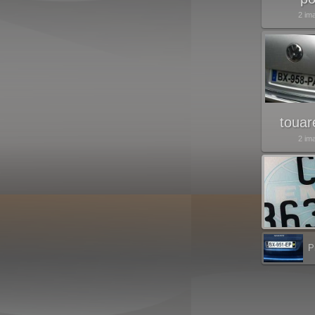
2 im
touar
2 im
P