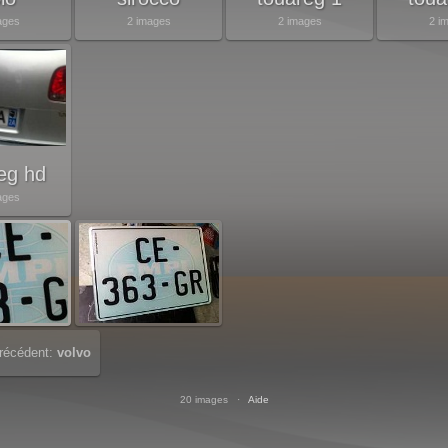
ages
2 images
2 images
2 i
eg hd
ages
récédent:
volvo
20 images ·
Aide