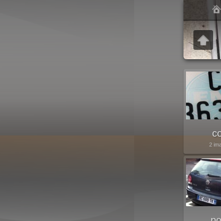
c
2 im
po