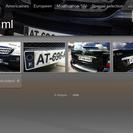
Americaines
Europeen
Modification SIV
Special selection
al
Démarrer diaporama
ml
récédent:
4
4 images ·
Aide