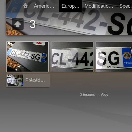
Americaines
Europeen
Modification SIV
Démarrer diap
3
Précédent:
2
3 images ·
Aide