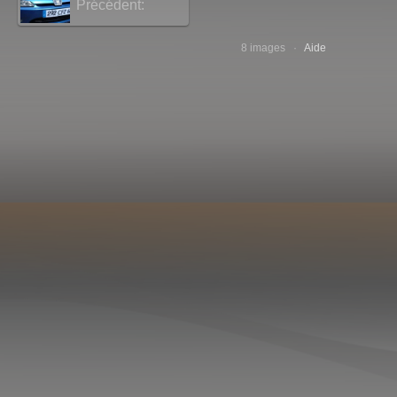
Précédent:
Peugeot
8 images ·
Aide