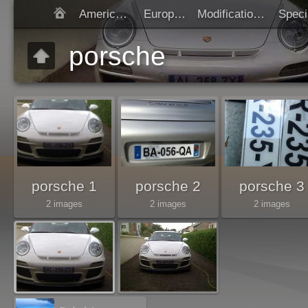
Americaines
Europeen
Modification SIV
Démarrer diap
porsche
porsche 1
porsche 2
porsche 3
2 images
2 images
2 images