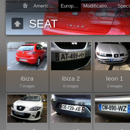
Americaines
Europeen
Modification SIV
SEAT
ibiza
ibiza 2
leon 1
7 images
6 images
3 images