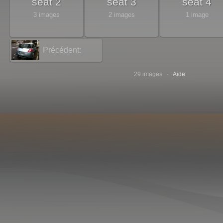
seat 2
seat 3
seat 4
3 images
2 images
1 image
Précédent:
renault
29 images ·
Aide