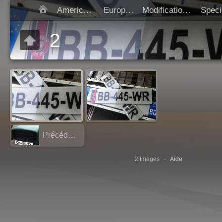
Americaines
Europeen
Modification SIV
Démarrer diap
2
Précédent:
1
2 images ·
Aide