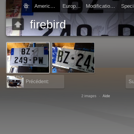
Americaines
Europeen
Modification SIV
Démarrer diap
firebird
Précédent:
Su
Mustang
th
2 images ·
Aide