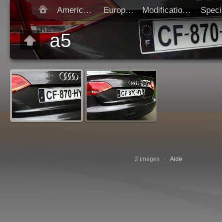
Americaines
Europeen
Modification SIV
Démarrer diap
a5
2 images ·
Aide