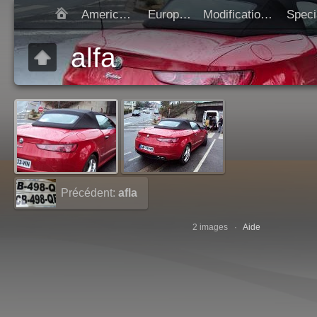
Americaines
Europeen
Modification SIV
Démarrer diap
alfa
Précédent:
afla
147
2 images ·
Aide